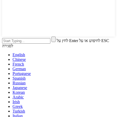
לחץ על Enter לחיפוש או על ESC
לסגירה
English
Chinese
French
German
Portuguese
Spanish
Russian
Japanese
Korean
Arabic
Irish
Greek
Turkish
Italian