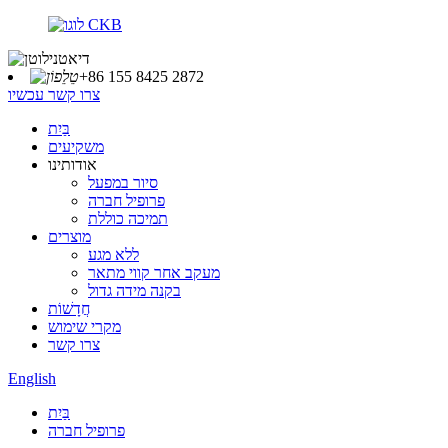
+86 155 8425 2872
צרו קשר עכשיו
בַּיִת
משקיעים
אודותינו
סיור במפעל
פרופיל חברה
תמיכה כוללת
מוצרים
ללא מגע
מעקב אחר קווי מתאר
בקנה מידה גדול
חֲדָשׁוֹת
מקרי שימוש
צרו קשר
English
בַּיִת
פרופיל חברה