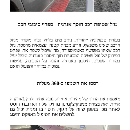
נוזל שטיפת רכב חוסך אנרגיה - ספריי סיבובי חכם
בעזרת טכנולוגיה ייחודית, נתיב מים בלחץ גבוה מופרד מנוזל
הרכב שאינו משפשף, וזרוע מכנית קטנה ועצמאית מרססת נוזל
רכב שאינו משפשף באטמוספירה, מה שיכול לשפר את אפקט
הפירוק של נוזל שטיפת המכוניות תוך חיסכון באנרגיה.
טיפול יעיל
במחזור שפכים, חיסכון באנרגיה והגנה על הסביבה, פליטות
נמוכות במיוחד ותפעול תואם.
רססו את השמפו ב-360 מעלות
זרוע ה-L ​​מאמצת את הדרך של מהירות אחידה, גובה אחיד ולחץ
אחיד, ואת בצורת מניפה
רָצוֹן
מינון מדויק של התערובת רוסס
לאחר מכן באופן שווה על הגוף, חיטוי בו זמנית יכול גם
להשלים את הטיפול באפקט הזיגוג.