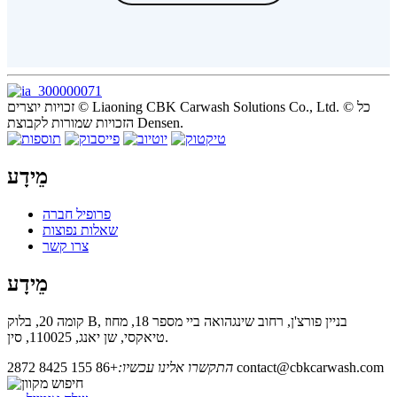
זכויות יוצרים © Liaoning CBK Carwash Solutions Co., Ltd. © כל
הזכויות שמורות לקבוצת Densen.
מֵידָע
פרופיל חברה
שאלות נפוצות
צרו קשר
מֵידָע
קומה 20, בלוק B, בניין פורצ'ן, רחוב שינגהואה ביי מספר 18, מחוז
טיאקסי, שן יאנג, 110025, סין.
contact@cbkcarwash.com
התקשרו אלינו עכשיו:
+86 155 8425 2872