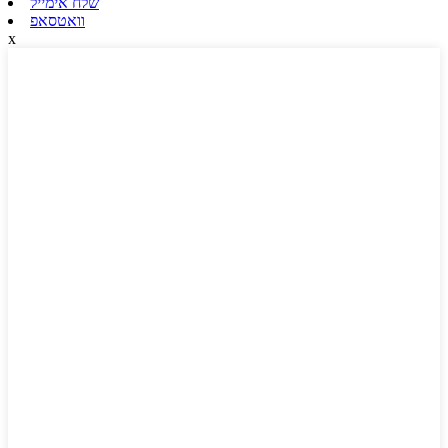
שלח אימייל
וואטסאפ
x