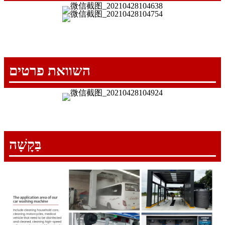
השוואת פרטים
בַּקָשָׁה