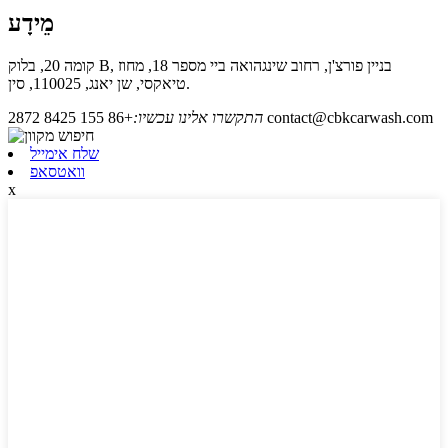
מֵידָע
קומה 20, בלוק B, בניין פורצ'ן, רחוב שינגהואה ביי מספר 18, מחוז
טיאקסי, שן יאנג, 110025, סין.
contact@cbkcarwash.com
התקשרו אלינו עכשיו:
+86 155 8425 2872
שלח אימייל
וואטסאפ
x