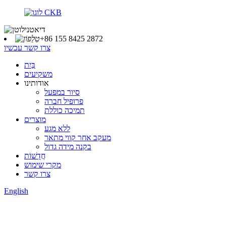
+86 155 8425 2872
צרו קשר עכשיו
בַּיִת
משקיעים
אודותינו
סיור במפעל
פרופיל חברה
תמיכה כוללת
מוצרים
ללא מגע
מעקב אחר קווי מתאר
בקנה מידה גדול
חֲדָשׁוֹת
מקרי שימוש
צרו קשר
English