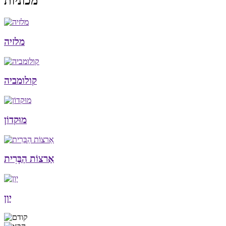
מכוניות
מלזיה
קולומביה
מוּקדוֹן
אַרצוֹת הַבְּרִית
יָוָן