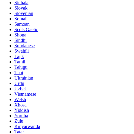
Sinhala
Slovak
Slovenian
Somali
Samoan
Scots Gaelic
Shona
Sindhi
Sundanese
Swahili
Tajik
Tamil
Telugu
Thai
Ukrainian
Urdu
Uzbek
Vietnamese
Welsh
Xhosa
Yiddish
Yoruba
Zulu
Kinyarwanda
Tatar